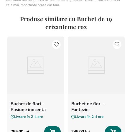
cele mai importante orase din tara.
Produse similare cu Buchet de 19
crizanteme roz
Buchet de flori -
Buchet de flori -
Pasiune inocenta
Fantezie
Livrare în
2-4 ore
Livrare în
2-4 ore
255
,
00
lei
245
,
00
lei