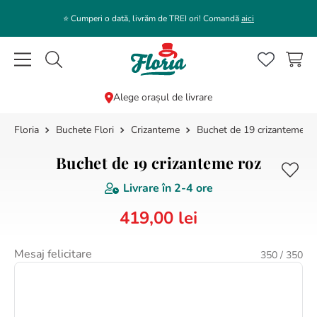
⭐️ Cumperi o dată, livrăm de TREI ori! Comandă
aici
Caută flori, plante, cadouri...
Alege orașul de livrare
Buchete Flori
Crizanteme
Buchet de 19 crizanteme ro
CĂUTĂRI POPULARE
1
.
bujor
Buchet de 19 crizanteme roz
2
.
trandafir
Livrare în
2-4 ore
3
.
coroana funerara
419
,
00
lei
4
.
floarea soarelui
5
.
buchet lalele
Mesaj felicitare
350
/ 350
6
.
hortensie
7
.
trandafiri albi