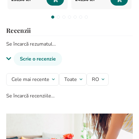
Recenzii
Se încarcă rezumatul…
Scrie o recenzie
Titlu recenzie
Cele mai recente
Toate
RO
Se încarcă recenziile…
Evaluează produsul cu un rating între 1 și 5 stele
★
★
★
★
★
Numele tău