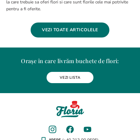
la care trebuie sa oferi flori si care sunt florile cele mai potrivite
pentru a fi oferite.
VEZI TOATE ARTICOLELE
Orașe în care livrăm buchete de flori:
Alba Iulia
Arad
Bacau
Baia Mare
Berceni
Bistrita
VEZI LISTA
Botosani
Bragadiru
Braila
Brasov
BUCURESTI
Buzau
Carei
Chiajna
Chitila
Cluj-Napoca
Constanta
Craiova
Curtea de Arges
Dobroesti
Domnesti
Drobeta-Turnu Severin
Dudu
Focsani
Galati
Giurgiu
Gura Humorului
Hunedoara
Iasi
Jilava
Lehliu-Gara
Lupeni
Magurele
Medias
Miercurea-Ciuc
Mizil
Moinesti
Odorheiu Secuiesc
Oradea
Otopeni
Pantelimon
Petrosani