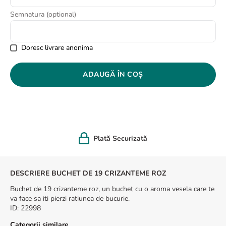
8
.
buchet crini
Semnatura (optional)
9
.
buchet trandafiri
10
.
crin
Doresc livrare anonima
ADAUGĂ ÎN COȘ
Plată Securizată
DESCRIERE BUCHET DE 19 CRIZANTEME ROZ
Buchet de 19 crizanteme roz, un buchet cu o aroma vesela care te
va face sa iti pierzi ratiunea de bucurie.
ID
:
22998
Categorii similare