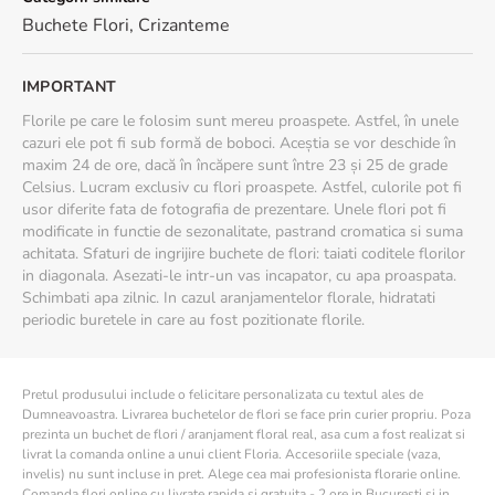
Buchete Flori
,
Crizanteme
IMPORTANT
Florile pe care le folosim sunt mereu proaspete. Astfel, în unele
cazuri ele pot fi sub formă de boboci. Aceștia se vor deschide în
maxim 24 de ore, dacă în încăpere sunt între 23 și 25 de grade
Celsius. Lucram exclusiv cu flori proaspete. Astfel, culorile pot fi
usor diferite fata de fotografia de prezentare. Unele flori pot fi
modificate in functie de sezonalitate, pastrand cromatica si suma
achitata. Sfaturi de ingrijire buchete de flori: taiati coditele florilor
in diagonala. Asezati-le intr-un vas incapator, cu apa proaspata.
Schimbati apa zilnic. In cazul aranjamentelor florale, hidratati
periodic buretele in care au fost pozitionate florile.
Pretul produsului include o felicitare personalizata cu textul ales de
Dumneavoastra. Livrarea buchetelor de flori se face prin curier propriu. Poza
prezinta un buchet de flori / aranjament floral real, asa cum a fost realizat si
livrat la comanda online a unui client Floria. Accesoriile speciale (vaza,
invelis) nu sunt incluse in pret. Alege cea mai profesionista florarie online.
Comanda flori online cu livrate rapida si gratuita - 2 ore in Bucuresti si in