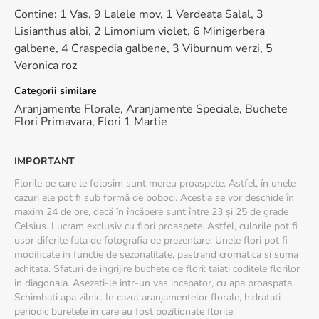
Contine: 1 Vas, 9 Lalele mov, 1 Verdeata Salal, 3
Lisianthus albi, 2 Limonium violet, 6 Minigerbera
galbene, 4 Craspedia galbene, 3 Viburnum verzi, 5
Veronica roz
Categorii similare
Aranjamente Florale
,
Aranjamente Speciale
,
Buchete
Flori Primavara
,
Flori 1 Martie
IMPORTANT
Florile pe care le folosim sunt mereu proaspete. Astfel, în unele
cazuri ele pot fi sub formă de boboci. Aceștia se vor deschide în
maxim 24 de ore, dacă în încăpere sunt între 23 și 25 de grade
Celsius. Lucram exclusiv cu flori proaspete. Astfel, culorile pot fi
usor diferite fata de fotografia de prezentare. Unele flori pot fi
modificate in functie de sezonalitate, pastrand cromatica si suma
achitata. Sfaturi de ingrijire buchete de flori: taiati coditele florilor
in diagonala. Asezati-le intr-un vas incapator, cu apa proaspata.
Schimbati apa zilnic. In cazul aranjamentelor florale, hidratati
periodic buretele in care au fost pozitionate florile.