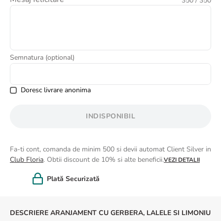
350
/ 350
8
.
buchet trandafiri
9
.
trandafiri albi
10
.
crin
Semnatura (optional)
Doresc livrare anonima
INDISPONIBIL
Fa-ti cont, comanda de minim 500 si devii automat Client Silver in
Club Floria
. Obtii discount de 10% si alte beneficii.
VEZI DETALII
Felicitare cadou
DESCRIERE ARANJAMENT CU GERBERA, LALELE SI LIMONIU