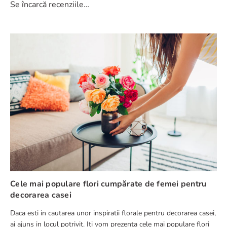
Se încarcă recenziile…
Evaluează produsul cu un rating între 1 și 5 stele
★
★
★
★
★
Numele tău
Adresă de e-mail
Scrie o recenzie
Cele mai populare flori cumpărate de femei pentru
decorarea casei
Daca esti in cautarea unor inspiratii florale pentru decorarea casei,
TRIMITE RECENZIE
ai ajuns in locul potrivit. Iti vom prezenta cele mai populare flori