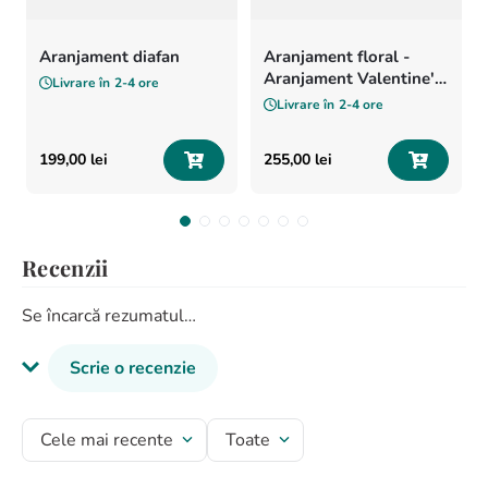
Aranjament diafan
Aranjament floral -
Aranjament Valentine's
Livrare în
2-4 ore
Day
Livrare în
2-4 ore
199
,
00
lei
255
,
00
lei
Recenzii
Se încarcă rezumatul…
Scrie o recenzie
Titlu recenzie
Cele mai recente
Toate