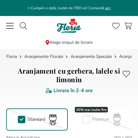
⭐️ Cumperi o dată, livrăm de TREI ori! Comandă
aici
Caută flori, plante, cadouri...
Alege orașul de livrare
Aranjamente Florale
Aranjamente Speciale
Aranjamen
CĂUTĂRI POPULARE
1
.
bujor
Aranjament cu gerbera, lalele si
2
.
trandafir
limoniu
3
.
coroana funerara
Livrare în
2-4 ore
4
.
floarea soarelui
5
.
buchet lalele
Standard
Premium
6
.
hortensie
7
.
buchet crini
Mesaj felicitare