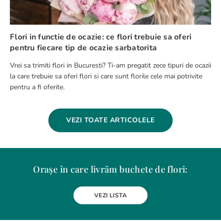
Flori in functie de ocazie: ce flori trebuie sa oferi
pentru fiecare tip de ocazie sarbatorita
Vrei sa trimiti flori in Bucuresti? Ti-am pregatit zece tipuri de ocazii
la care trebuie sa oferi flori si care sunt florile cele mai potrivite
pentru a fi oferite.
VEZI TOATE ARTICOLELE
Orașe în care livrăm buchete de flori:
Alba Iulia
Arad
Bacau
Baia Mare
Berceni
Bistrita
VEZI LISTA
Botosani
Bragadiru
Braila
Brasov
BUCURESTI
Buzau
Carei
Chiajna
Chitila
Cluj-Napoca